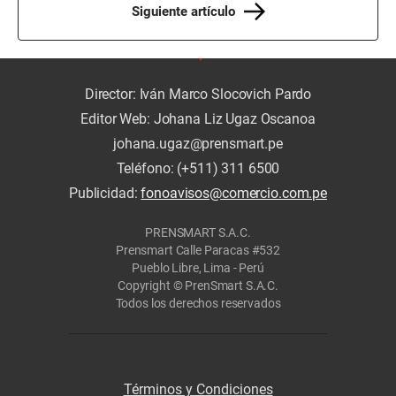
Siguiente artículo
Director: Iván Marco Slocovich Pardo
Editor Web: Johana Liz Ugaz Oscanoa
johana.ugaz@prensmart.pe
Teléfono: (+511) 311 6500
Publicidad:
fonoavisos@comercio.com.pe
PRENSMART S.A.C.
Prensmart Calle Paracas #532
Pueblo Libre, Lima - Perú
Copyright © PrenSmart S.A.C.
Todos los derechos reservados
Términos y Condiciones