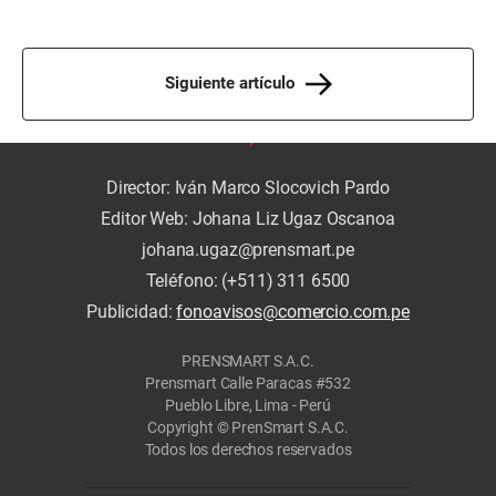
Siguiente artículo
Director: Iván Marco Slocovich Pardo
Editor Web: Johana Liz Ugaz Oscanoa
johana.ugaz@prensmart.pe
Teléfono: (+511) 311 6500
Publicidad:
fonoavisos@comercio.com.pe
PRENSMART S.A.C.
Prensmart Calle Paracas #532
Pueblo Libre, Lima - Perú
Copyright © PrenSmart S.A.C.
Todos los derechos reservados