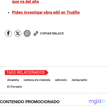
que va del año
Piden investigar obra edil en Trujillo
COPIAR ENLACE
TAGS RELACIONADOS
dinamita
ventana de vivienda
extorsón
restaurante
El Porvenir