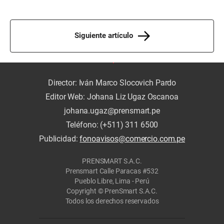
Siguiente artículo
Director: Iván Marco Slocovich Pardo
Editor Web: Johana Liz Ugaz Oscanoa
johana.ugaz@prensmart.pe
Teléfono: (+511) 311 6500
Publicidad:
fonoavisos@comercio.com.pe
PRENSMART S.A.C.
Prensmart Calle Paracas #532
Pueblo Libre, Lima - Perú
Copyright © PrenSmart S.A.C.
Todos los derechos reservados