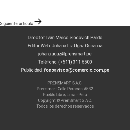
Siguiente artículo
Director: Iván Marco Slocovich Pardo
Editor Web: Johana Liz Ugaz Oscanoa
johana.ugaz@prensmart.pe
Teléfono: (+511) 311 6500
Publicidad:
fonoavisos@comercio.com.pe
PRENSMART S.A.C.
Prensmart Calle Paracas #532
Pueblo Libre, Lima - Perú
Copyright © PrenSmart S.A.C.
Todos los derechos reservados