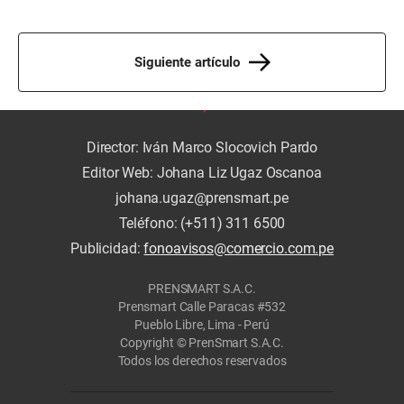
Siguiente artículo
Director: Iván Marco Slocovich Pardo
Editor Web: Johana Liz Ugaz Oscanoa
johana.ugaz@prensmart.pe
Teléfono: (+511) 311 6500
Publicidad:
fonoavisos@comercio.com.pe
PRENSMART S.A.C.
Prensmart Calle Paracas #532
Pueblo Libre, Lima - Perú
Copyright © PrenSmart S.A.C.
Todos los derechos reservados