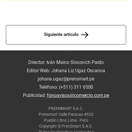
Siguiente artículo
Director: Iván Marco Slocovich Pardo
Editor Web: Johana Liz Ugaz Oscanoa
johana.ugaz@prensmart.pe
Teléfono: (+511) 311 6500
Publicidad:
fonoavisos@comercio.com.pe
PRENSMART S.A.C.
Prensmart Calle Paracas #532
Pueblo Libre, Lima - Perú
Copyright © PrenSmart S.A.C.