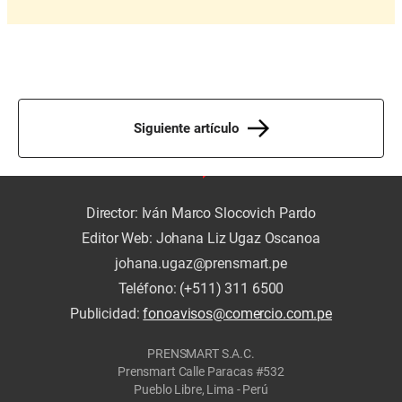
Siguiente artículo
Director: Iván Marco Slocovich Pardo
Editor Web: Johana Liz Ugaz Oscanoa
johana.ugaz@prensmart.pe
Teléfono: (+511) 311 6500
Publicidad:
fonoavisos@comercio.com.pe
PRENSMART S.A.C.
Prensmart Calle Paracas #532
Pueblo Libre, Lima - Perú