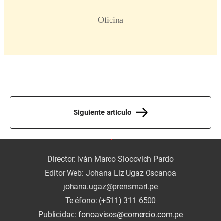
Siguiente artículo
Director: Iván Marco Slocovich Pardo
Editor Web: Johana Liz Ugaz Oscanoa
johana.ugaz@prensmart.pe
Teléfono: (+511) 311 6500
Publicidad:
fonoavisos@comercio.com.pe