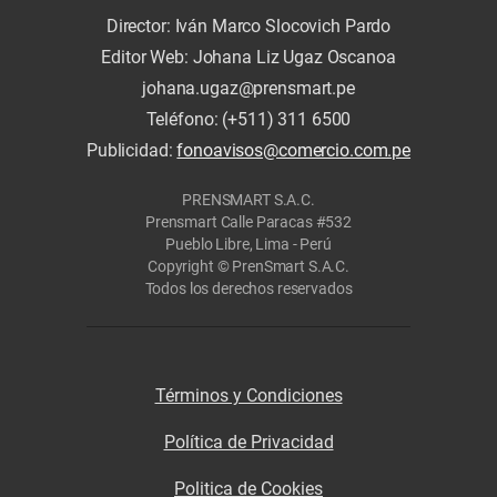
Director: Iván Marco Slocovich Pardo
Editor Web: Johana Liz Ugaz Oscanoa
johana.ugaz@prensmart.pe
Teléfono: (+511) 311 6500
Publicidad:
fonoavisos@comercio.com.pe
PRENSMART S.A.C.
Prensmart Calle Paracas #532
Pueblo Libre, Lima - Perú
Copyright © PrenSmart S.A.C.
Todos los derechos reservados
Términos y Condiciones
Política de Privacidad
Politica de Cookies