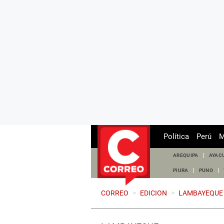
Política
Perú
M
AREQUIPA
AYAC
PIURA
PUNO
CORREO
>
EDICION
>
LAMBAYEQUE