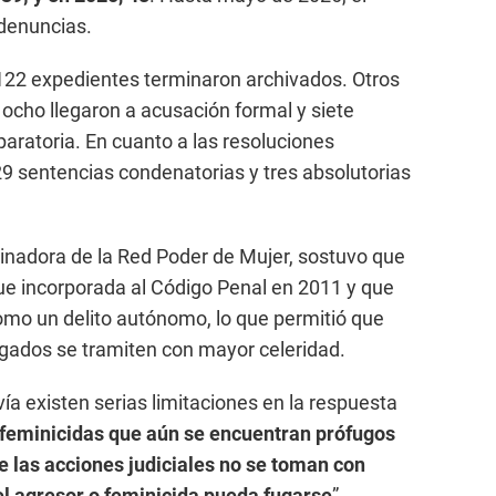
 denuncias.
122 expedientes terminaron archivados. Otros
ocho llegaron a acusación formal y siete
paratoria. En cuanto a las resoluciones
 29 sentencias condenatorias y tres absolutorias
inadora de la Red Poder de Mujer, sostuvo que
 fue incorporada al Código Penal en 2011 y que
omo un delito autónomo, lo que permitió que
juzgados se tramiten con mayor celeridad.
ía existen serias limitaciones en la respuesta
 feminicidas que aún se encuentran prófugos
de las acciones judiciales no se toman con
el agresor o feminicida pueda fugarse
”,