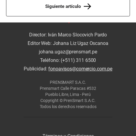
Siguiente artículo
Director: Iván Marco Slocovich Pardo
Editor Web: Johana Liz Ugaz Oscanoa
johana.ugaz@prensmart.pe
Teléfono: (+511) 311 6500
Publicidad:
fonoavisos@comercio.com.pe
PRENSMART S.A.C.
Prensmart Calle Paracas #532
Pueblo Libre, Lima - Perú
Copyright © PrenSmart S.A.C.
Todos los derechos reservados