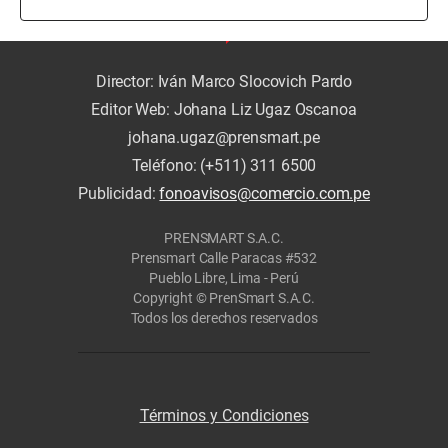
Director: Iván Marco Slocovich Pardo
Editor Web: Johana Liz Ugaz Oscanoa
johana.ugaz@prensmart.pe
Teléfono: (+511) 311 6500
Publicidad:
fonoavisos@comercio.com.pe
PRENSMART S.A.C.
Prensmart Calle Paracas #532
Pueblo Libre, Lima - Perú
Copyright © PrenSmart S.A.C.
Todos los derechos reservados
Términos y Condiciones