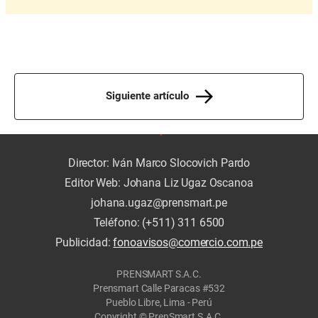
Siguiente artículo
Director: Iván Marco Slocovich Pardo
Editor Web: Johana Liz Ugaz Oscanoa
johana.ugaz@prensmart.pe
Teléfono: (+511) 311 6500
Publicidad:
fonoavisos@comercio.com.pe
PRENSMART S.A.C.
Prensmart Calle Paracas #532
Pueblo Libre, Lima - Perú
Copyright © PrenSmart S.A.C.