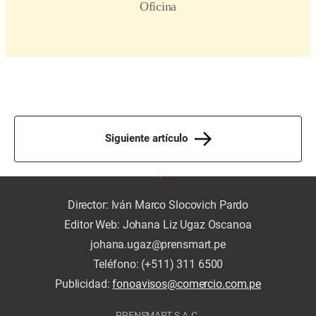
Siguiente artículo
Director: Iván Marco Slocovich Pardo
Editor Web: Johana Liz Ugaz Oscanoa
johana.ugaz@prensmart.pe
Teléfono: (+511) 311 6500
Publicidad:
fonoavisos@comercio.com.pe
PRENSMART S.A.C.