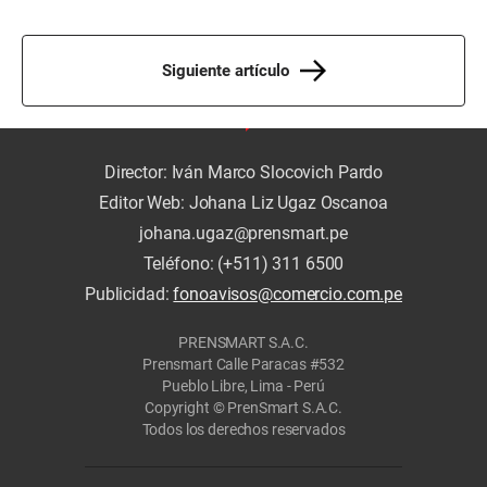
Siguiente artículo
Director: Iván Marco Slocovich Pardo
Editor Web: Johana Liz Ugaz Oscanoa
johana.ugaz@prensmart.pe
Teléfono: (+511) 311 6500
Publicidad:
fonoavisos@comercio.com.pe
PRENSMART S.A.C.
Prensmart Calle Paracas #532
Pueblo Libre, Lima - Perú
Copyright © PrenSmart S.A.C.
Todos los derechos reservados