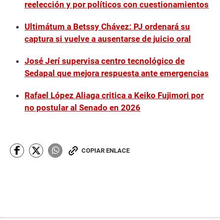
reelección y por políticos con cuestionamientos
Ultimátum a Betssy Chávez: PJ ordenará su
captura si vuelve a ausentarse de juicio oral
José Jerí supervisa centro tecnológico de
Sedapal que mejora respuesta ante emergencias
Rafael López Aliaga critica a Keiko Fujimori por
no postular al Senado en 2026
COPIAR ENLACE