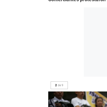
2
de
9