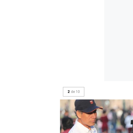
2
de
10