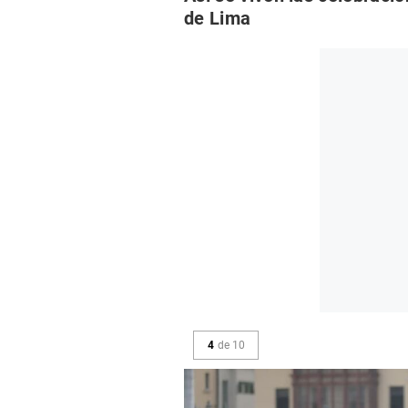
de Lima
4
de
10