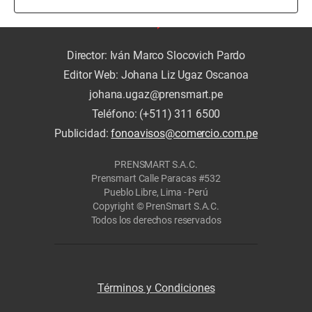
Director: Iván Marco Slocovich Pardo
Editor Web: Johana Liz Ugaz Oscanoa
johana.ugaz@prensmart.pe
Teléfono: (+511) 311 6500
Publicidad:
fonoavisos@comercio.com.pe
PRENSMART S.A.C.
Prensmart Calle Paracas #532
Pueblo Libre, Lima - Perú
Copyright © PrenSmart S.A.C.
Todos los derechos reservados
Términos y Condiciones