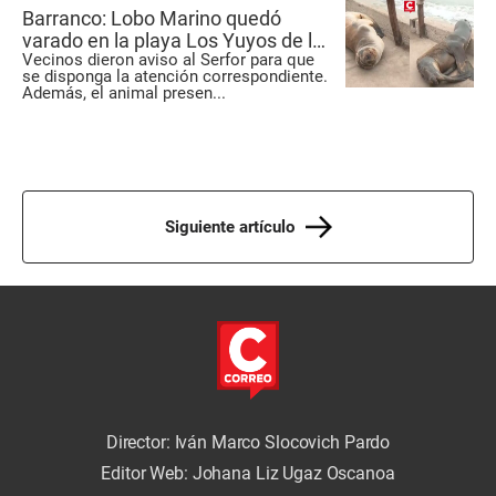
Barranco: Lobo Marino quedó
varado en la playa Los Yuyos de la
Vecinos dieron aviso al Serfor para que
Costa Verde
se disponga la atención correspondiente.
Además, el animal presen
...
Siguiente artículo
Director: Iván Marco Slocovich Pardo
Editor Web: Johana Liz Ugaz Oscanoa