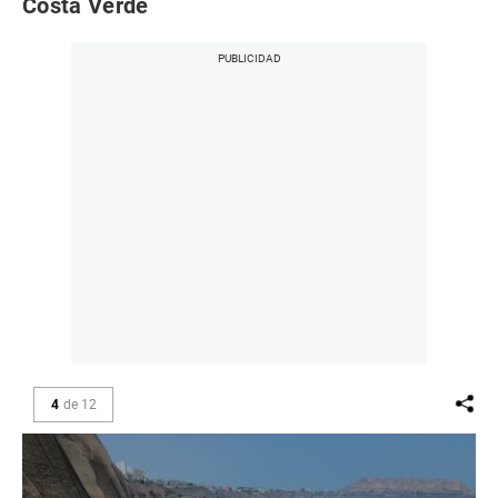
Costa Verde
4
de
12