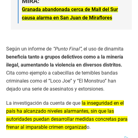
MIRA:
Granada abandonada cerca de Mall del Sur
causa alarma en San Juan de Miraflores
Según un informe de
“Punto Final”,
el uso de dinamita
beneficia tanto a grupos delictivos como a la minería
ilegal, aumentando la violencia en diversos distritos.
Cita como ejemplo a cabecillas de temibles bandas
criminales como el “Loco Joe” y “El Monstruo” han
dejado una serie de asesinatos y extorsiones.
La investigación da cuenta de que
la inseguridad en el
país ha alcanzado niveles alarmantes, sin que las
autoridades puedan desarrollar medidas concretas para
frenar al imparable crimen organizad
o.