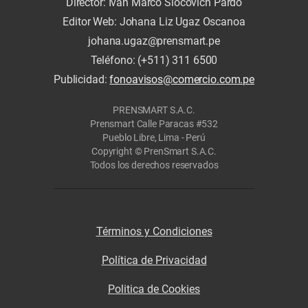
Director: Iván Marco Slocovich Pardo
Editor Web: Johana Liz Ugaz Oscanoa
johana.ugaz@prensmart.pe
Teléfono: (+511) 311 6500
Publicidad:
fonoavisos@comercio.com.pe
PRENSMART S.A.C.
Prensmart Calle Paracas #532
Pueblo Libre, Lima - Perú
Copyright © PrenSmart S.A.C.
Todos los derechos reservados
Términos y Condiciones
Política de Privacidad
Politica de Cookies