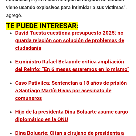
viene usando explosivos para intimidar a sus víctimas”
,
agregó.
TE PUEDE INTERESAR:
David Tuesta cuestiona presupuesto 2025: no
guarda relación con solución de problemas de
ciudadanía
Exministro Rafael Belaunde critica ampliación
del Reinfo: “En 6 meses estaremos en lo mismo”
Caso Pativilca: Sentencian a 18 años de prisión
a Santiago Martín Rivas por asesinato de
comuneros
Hijo de la presidenta Dina Boluarte asume cargo
diplomático en la ONU
Dina Boluarte: Citan a cirujano de presidenta a