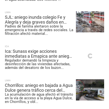
LIMA
SJL: aniego inunda colegio Fe y
Alegría y deja graves daños en
Padres de familia alertaron sobre la
aulas y equipos
emergencia a través de redes sociales. La
filtración afectó material
...
ICA
Ica: Sunass exige acciones
inmediatas a Emapica ante aniego
Regulador demandó la limpieza y
de aguas residuales en San
desinfección de las viviendas afectadas,
Joaquín
además del desatoro de los buzon
...
LIMA
Chorrillos: aniego en bajada a Agua
Dulce genera tráfico cerca del
La acumulación de agua afectó el tránsito
Malecón Grau
en la vía de acceso a la playa Agua Dulce,
en Chorrillos, y obl
...