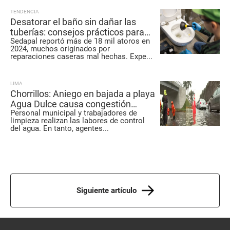
TENDENCIA
Desatorar el baño sin dañar las
tuberías: consejos prácticos para
Sedapal reportó más de 18 mil atoros en
evitar fugas y aniegos
2024, muchos originados por
reparaciones caseras mal hechas. Expe
...
LIMA
Chorrillos: Aniego en bajada a playa
Agua Dulce causa congestión
Personal municipal y trabajadores de
vehicular en la Costa Verde
limpieza realizan las labores de control
del agua. En tanto, agentes
...
Siguiente artículo