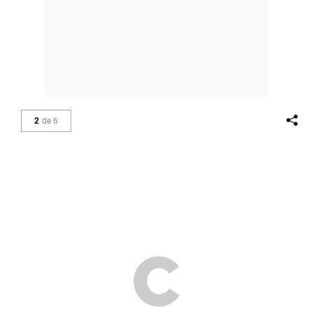
2
de
6