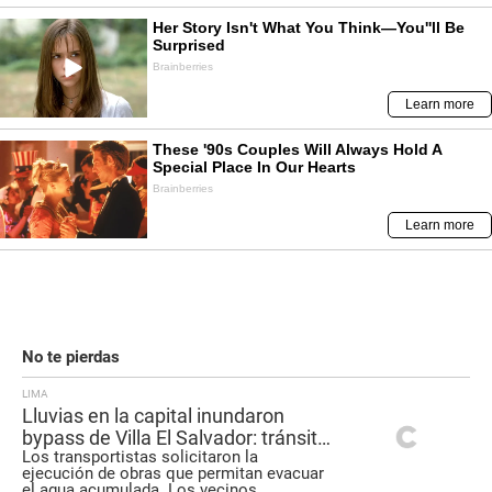
No te pierdas
LIMA
Lluvias en la capital inundaron
bypass de Villa El Salvador: tránsito
Los transportistas solicitaron la
se ve afectado en la zona
ejecución de obras que permitan evacuar
el agua acumulada. Los vecinos
...