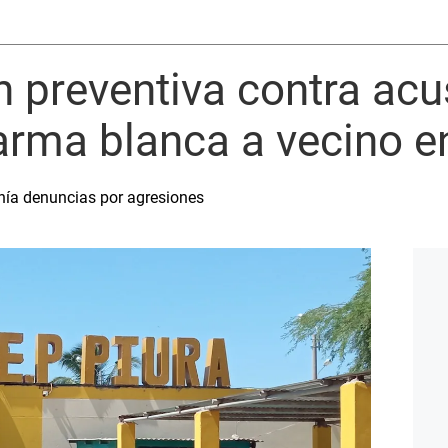
ón preventiva contra ac
arma blanca a vecino e
tenía denuncias por agresiones