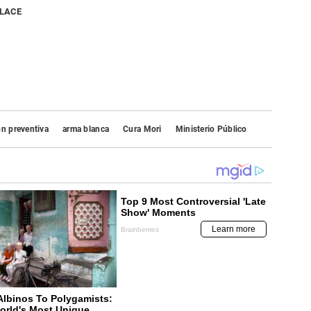
NLACE
ón preventiva
arma blanca
Cura Mori
Ministerio Público