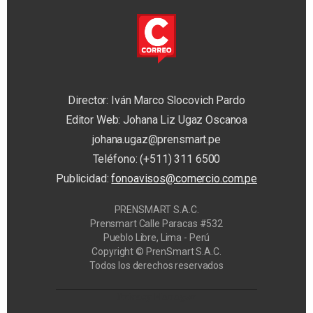
Director: Iván Marco Slocovich Pardo
Editor Web: Johana Liz Ugaz Oscanoa
johana.ugaz@prensmart.pe
Teléfono: (+511) 311 6500
Publicidad:
fonoavisos@comercio.com.pe
PRENSMART S.A.C.
Prensmart Calle Paracas #532
Pueblo Libre, Lima - Perú
Copyright © PrenSmart S.A.C.
Todos los derechos reservados
Privacy Manager