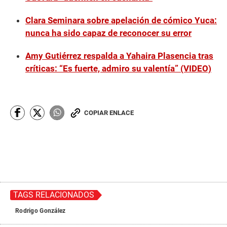
e
c
o
Clara Seminara sobre apelación de cómico Yuca:
n
nunca ha sido capaz de reconocer su error
d
s
Amy Gutiérrez respalda a Yahaira Plasencia tras
críticas: “Es fuerte, admiro su valentía” (VIDEO)
COPIAR ENLACE
TAGS RELACIONADOS
Rodrigo González