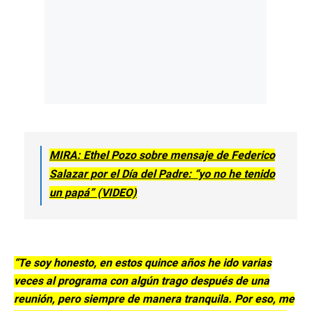
MIRA: Ethel Pozo sobre mensaje de Federico
Salazar por el Día del Padre: “yo no he tenido
un papá” (VIDEO)
“Te soy honesto, en estos quince años he ido varias
veces al programa con algún trago después de una
reunión, pero siempre de manera tranquila. Por eso, me