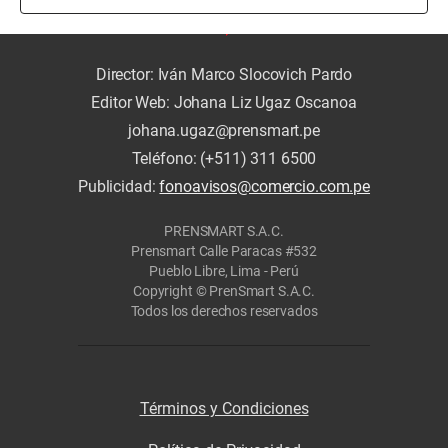
Director: Iván Marco Slocovich Pardo
Editor Web: Johana Liz Ugaz Oscanoa
johana.ugaz@prensmart.pe
Teléfono: (+511) 311 6500
Publicidad:
fonoavisos@comercio.com.pe
PRENSMART S.A.C.
Prensmart Calle Paracas #532
Pueblo Libre, Lima - Perú
Copyright © PrenSmart S.A.C.
Todos los derechos reservados
Términos y Condiciones