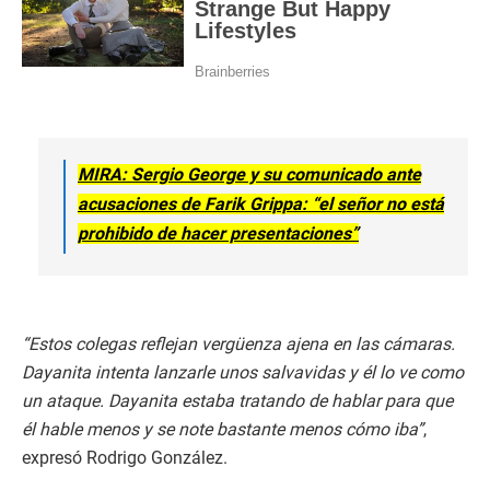
MIRA: Sergio George y su comunicado ante
acusaciones de Farik Grippa: “el señor no está
prohibido de hacer presentaciones”
“Estos colegas reflejan vergüenza ajena en las cámaras.
Dayanita intenta lanzarle unos salvavidas y él lo ve como
un ataque. Dayanita estaba tratando de hablar para que
él hable menos y se note bastante menos cómo iba”
,
expresó Rodrigo González.