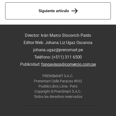
Siguiente artículo
Director: Iván Marco Slocovich Pardo
Editor Web: Johana Liz Ugaz Oscanoa
johana.ugaz@prensmart.pe
Teléfono: (+511) 311 6500
Publicidad:
fonoavisos@comercio.com.pe
PRENSMART S.A.C.
Prensmart Calle Paracas #532
Pueblo Libre, Lima - Perú
Copyright © PrenSmart S.A.C.
Todos los derechos reservados