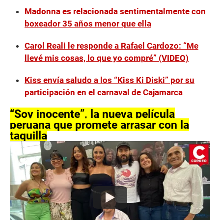
Madonna es relacionada sentimentalmente con
boxeador 35 años menor que ella
Carol Reali le responde a Rafael Cardozo: “Me
llevé mis cosas, lo que yo compré” (VIDEO)
Kiss envía saludo a los “Kiss Ki Diski” por su
participación en el carnaval de Cajamarca
“Soy inocente”, la nueva película
peruana que promete arrasar con la
taquilla