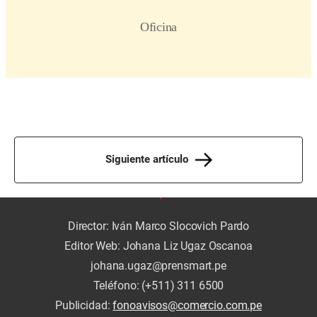
Siguiente artículo
Director: Iván Marco Slocovich Pardo
Editor Web: Johana Liz Ugaz Oscanoa
johana.ugaz@prensmart.pe
Teléfono: (+511) 311 6500
Publicidad:
fonoavisos@comercio.com.pe