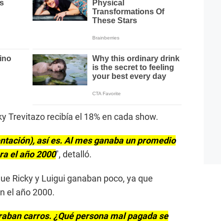
cky Trevitazo recibía el 18% en cada show.
ntación), así es. Al mes ganaba un promedio
ra el año 2000
″, detalló.
ue Ricky y Luigui ganaban poco, ya que
n el año 2000.
raban carros. ¿Qué persona mal pagada se