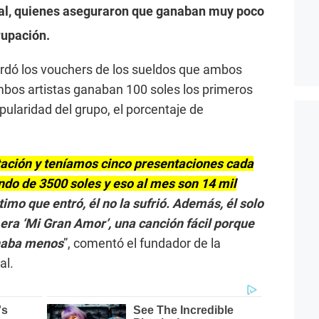
jal, quienes aseguraron que ganaban muy poco
rupación.
rdó los vouchers de los sueldos que ambos
ambos artistas ganaban 100 soles los primeros
pularidad del grupo, el porcentaje de
ación y teníamos cinco presentaciones cada
do de 3500 soles y eso al mes son 14 mil
último que entró, él no la sufrió. Además, él solo
era ‘Mi Gran Amor’, una canción fácil porque
anaba menos
”, comentó el fundador de la
al.