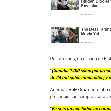
Por otro lado, en el caso de Ri
“
(Ganaba 1400 soles por prese
de 24 mil soles mensuales, y e
Además, Roly Ortiz desmintió q
presenció sus compras caras e
“
En seis meses todos se comp