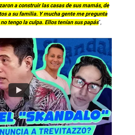
aron a construir las casas de sus mamás, de
os a su familia. Y mucha gente me pregunta
 no tengo la culpa. Ellos tenían sus papás
”,