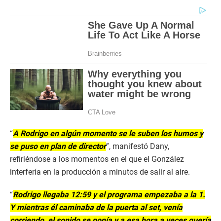
“
A Rodrigo en algún momento se le suben los humos y
se puso en plan de director
”, manifestó Dany,
refiriéndose a los momentos en el que el González
interfería en la producción a minutos de salir al aire.
“
Rodrigo llegaba 12:59 y el programa empezaba a la 1.
Y mientras él caminaba de la puerta al set, venía
corriendo, el sonido se ponía y a esa hora a veces quería