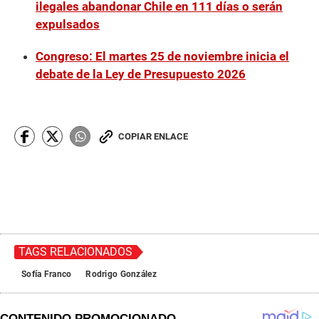
u
ilegales abandonar Chile en 111 días o serán
t
expulsados
e
,
2
Congreso: El martes 25 de noviembre inicia el
3
debate de la Ley de Presupuesto 2026
s
e
c
o
n
d
COPIAR ENLACE
s
TAGS RELACIONADOS
Sofía Franco
Rodrigo González