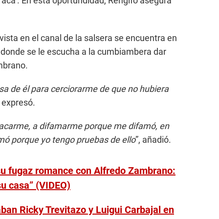
rraca’. En esta oportundidad, Rengifo asegura
vista en el canal de la salsera se encuentra en
, donde se le escucha a la cumbiambera dar
mbrano.
asa de él para cerciorarme de que no hubiera
, expresó.
carme, a difamarme porque me difamó, en
mó porque yo tengo pruebas de ello
”, añadió.
 su fugaz romance con Alfredo Zambrano:
su casa” (VIDEO)
aban Ricky Trevitazo y Luigui Carbajal en