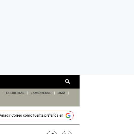
Cuadro
de
búsqueda
LA LIBERTAD
LAMBAYEQUE
LIMA
Añadir
Correo
como fuente preferida en