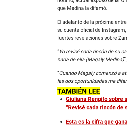
notario, actual esposo de la ‘U
que Medina la difamó.
El adelanto de la próxima entre
su cuenta oficial de Instagram
fuertes revelaciones sobre Za
“
Yo revisé cada rincón de su c
nada de ella (Magaly Medina)
”
“
Cuando Magaly comenzó a ata
las dos oportunidades me difa
TAMBIÉN LEE
Giuliana Rengifo sobre
“Revisé cada rincón de 
Esta es la cifra que gan