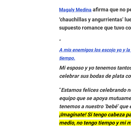
afirma que no pe
Magaly Medina
‘chauchillas y angurrientas’ l
supuesto romance que tuvo co
“
A mis enemigos los escojo yo y la 
tiempo.
Mi esposo y yo tenemos tantos
celebrar sus bodas de plata c
“
Estamos felices celebrando nu
equipo que se apoya mutuamente
tenemos a nuestro ‘bebé’ que
¡Imagínate! Si tengo cabeza pa
medio, no tengo tiempo y mi 