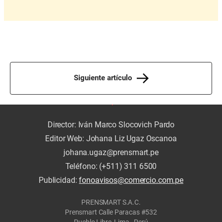
Siguiente artículo
Director: Iván Marco Slocovich Pardo
Editor Web: Johana Liz Ugaz Oscanoa
johana.ugaz@prensmart.pe
Teléfono: (+511) 311 6500
Publicidad:
fonoavisos@comercio.com.pe
PRENSMART S.A.C.
Prensmart Calle Paracas #532
Pueblo Libre, Lima - Perú