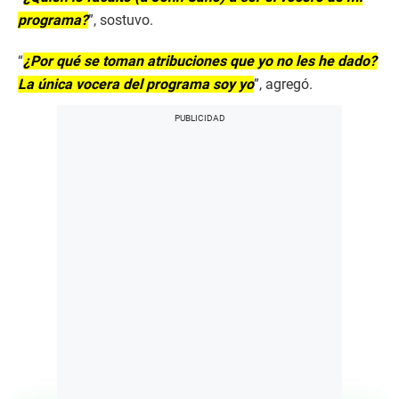
programa?
”, sostuvo.
“
¿Por qué se toman atribuciones que yo no les he dado?
La única vocera del programa soy yo
”, agregó.