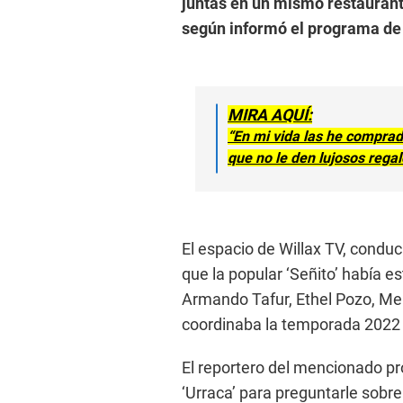
juntas en un mismo restaurante
según informó el programa de 
MIRA AQUÍ:
“En mi vida las he comprad
que no le den lujosos rega
El espacio de Willax TV, conduc
que la popular ‘Señito’ había 
Armando Tafur, Ethel Pozo, Me
coordinaba la temporada 2022 
El reportero del mencionado p
‘Urraca’ para preguntarle sobre