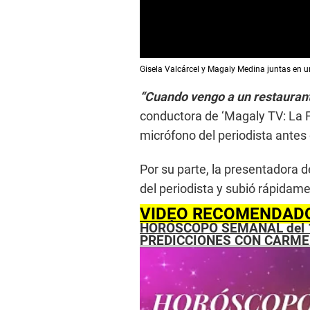
0
Gisela Valcárcel y Magaly Medina juntas en u
s
e
“Cuando vengo a un restaurant
c
o
conductora de ‘Magaly TV: La Fi
n
d
micrófono del periodista antes
s
o
f
Por su parte, la presentadora de
0
s
del periodista y subió rápidam
e
c
VIDEO RECOMENDAD
o
HORÓSCOPO SEMANAL del 13 
n
PREDICCIONES CON CARME
d
s
V
o
l
u
m