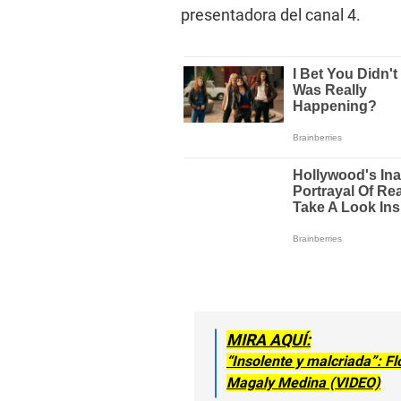
presentadora del canal 4.
MIRA AQUÍ:
“Insolente y malcriada”: Fl
Magaly Medina (VIDEO)