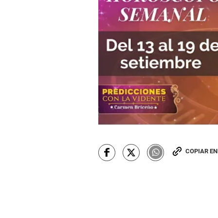
e
9
0
%
COPIAR E