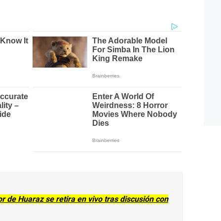
or de Huaraz se retira en vivo tras discusión con