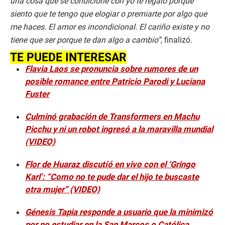
una cosa que se condicione con yo te regalo porque
siento que te tengo que elogiar o premiarte por algo que
me haces. El amor es incondicional. El cariño existe y no
tiene que ser porque te dan algo a cambio”
, finalizó.
TE PUEDE INTERESAR
Flavia Laos se pronuncia sobre rumores de un
posible romance entre Patricio Parodi y Luciana
Fuster
Culminó grabación de Transformers en Machu
Picchu y ni un robot ingresó a la maravilla mundial
(VIDEO)
Flor de Huaraz discutíó en vivo con el ‘Gringo
Karl’: “Como no te pude dar el hijo te buscaste
otra mujer” (VIDEO)
Génesis Tapia responde a usuario que la minimizó
por no estudiar en la San Marcos o Católica