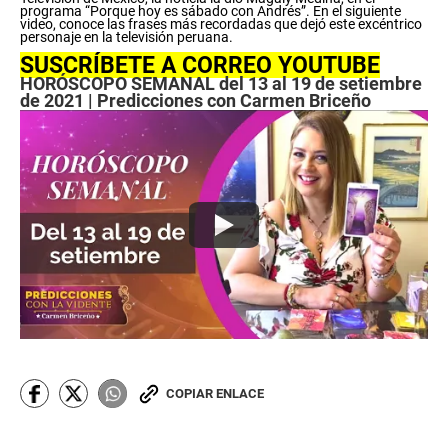
c
programa “Porque hoy es sábado con Andrés”. En el siguiente
video, conoce las frases más recordadas que dejó este excéntrico
o
personaje en la televisión peruana.
n
d
SUSCRÍBETE A CORREO YOUTUBE
s
HORÓSCOPO SEMANAL del 13 al 19 de setiembre
o
de 2021 | Predicciones con Carmen Briceño
f
0
s
e
c
o
n
d
s
COPIAR ENLACE