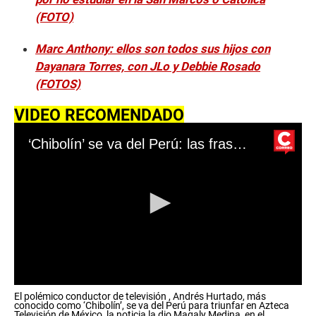
(FOTO)
Marc Anthony: ellos son todos sus hijos con
Dayanara Torres, con JLo y Debbie Rosado
(FOTOS)
VIDEO RECOMENDADO
‘Chibolín’ se va del Perú: las frases más recordadas que deja en la televisión peruana
0
El polémico conductor de televisión , Andrés Hurtado, más
s
conocido como ‘Chibolín’, se va del Perú para triunfar en Azteca
e
Televisión de México, la noticia la dio Magaly Medina, en el