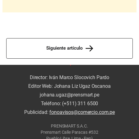
Siguiente artículo
Director: Iván Marco Slocovich Pardo
Editor Web: Johana Liz Ugaz Oscanoa
johana.ugaz@prensmart.pe
Teléfono: (+511) 311 6500
Publicidad:
fonoavisos@comercio.com.pe
PRENSMART S.A.C.
Prensmart Calle Paracas #532
Pueblo Libre, Lima - Perú