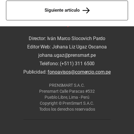
Siguiente artículo
Director: Iván Marco Slocovich Pardo
Editor Web: Johana Liz Ugaz Oscanoa
johana.ugaz@prensmart.pe
Teléfono: (+511) 311 6500
Publicidad:
fonoavisos@comercio.com.pe
PRENSMART S.A.C.
Prensmart Calle Paracas #532
Pueblo Libre, Lima - Perú
Copyright © PrenSmart S.A.C.
Todos los derechos reservados