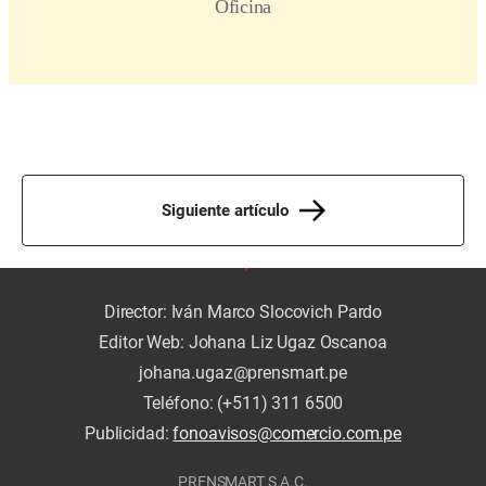
Siguiente artículo
Director: Iván Marco Slocovich Pardo
Editor Web: Johana Liz Ugaz Oscanoa
johana.ugaz@prensmart.pe
Teléfono: (+511) 311 6500
Publicidad:
fonoavisos@comercio.com.pe
PRENSMART S.A.C.