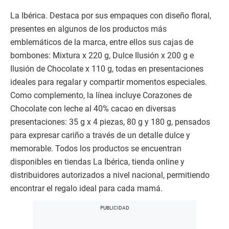
Asti es ideal gracias a su perfil dulce y fresco. Para una
tarde relajada, Riccadonna Moscato Rosé aporta un
toque fresco y para la celebración en familia Riccadonna
Prosecco, por su versatilidad y frescura.
La Ibérica. Destaca por sus empaques con diseño floral,
presentes en algunos de los productos más
emblemáticos de la marca, entre ellos sus cajas de
bombones: Mixtura x 220 g, Dulce Ilusión x 200 g e
Ilusión de Chocolate x 110 g, todas en presentaciones
ideales para regalar y compartir momentos especiales.
Como complemento, la línea incluye Corazones de
Chocolate con leche al 40% cacao en diversas
presentaciones: 35 g x 4 piezas, 80 g y 180 g, pensados
para expresar cariño a través de un detalle dulce y
memorable. Todos los productos se encuentran
disponibles en tiendas La Ibérica, tienda online y
distribuidores autorizados a nivel nacional, permitiendo