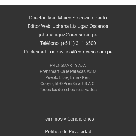
Siguiente artículo
Director: Iván Marco Slocovich Pardo
Editor Web: Johana Liz Ugaz Oscanoa
johana.ugaz@prensmart.pe
Teléfono: (+511) 311 6500
Publicidad:
fonoavisos@comercio.com.pe
PRENSMART S.A.C.
Prensmart Calle Paracas #532
Pueblo Libre, Lima - Perú
Copyright © PrenSmart S.A.C.
Todos los derechos reservados