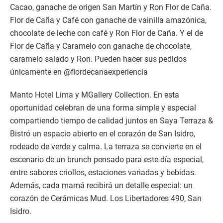
pastelera Astrid Gutsche y su marca De Astrid. Una unión
perfecta entre el cacao peruano de origen y el ron
nicaragüense perfectos para disfrutar y celebrar un
momento especial. Llegan en tres sabores: Flor de Caña y
Cacao, ganache de origen San Martín y Ron Flor de Caña.
Flor de Caña y Café con ganache de vainilla amazónica,
chocolate de leche con café y Ron Flor de Caña. Y el de
Flor de Caña y Caramelo con ganache de chocolate,
caramelo salado y Ron. Pueden hacer sus pedidos
únicamente en @flordecanaexperiencia
Manto Hotel Lima y MGallery Collection. En esta
oportunidad celebran de una forma simple y especial
compartiendo tiempo de calidad juntos en Saya Terraza &
Bistró un espacio abierto en el corazón de San Isidro,
rodeado de verde y calma. La terraza se convierte en el
escenario de un brunch pensado para este día especial,
entre sabores criollos, estaciones variadas y bebidas.