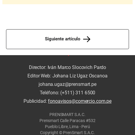
Siguiente artículo
Director: Iván Marco Slocovich Pardo
Editor Web: Johana Liz Ugaz Oscanoa
johana.ugaz@prensmart.pe
Teléfono: (+511) 311 6500
Publicidad:
fonoavisos@comercio.com.pe
PRENSMART S.A.C.
Prensmart Calle Paracas #532
Pueblo Libre, Lima - Perú
Copyright © PrenSmart S.A.C.