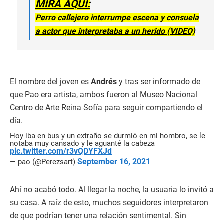
MIRA AQUÍ:
Perro callejero interrumpe escena y consuela
a actor que interpretaba a un herido (VIDEO)
El nombre del joven es
Andrés
y tras ser informado de
que Pao era artista, ambos fueron al Museo Nacional
Centro de Arte Reina Sofía para seguir compartiendo el
día.
Hoy iba en bus y un extraño se durmió en mi hombro, se le
notaba muy cansado y le aguanté la cabeza
pic.twitter.com/r3vQDYFXJd
September 16, 2021
— pao (@Perezsart)
Ahí no acabó todo. Al llegar la noche, la usuaria lo invitó a
su casa. A raíz de esto, muchos seguidores interpretaron
de que podrían tener una relación sentimental. Sin