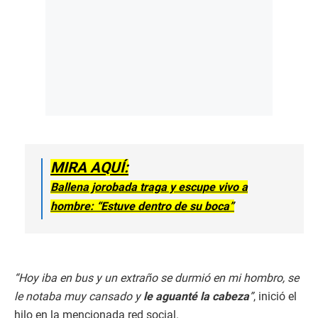
MIRA AQUÍ:
Ballena jorobada traga y escupe vivo a
hombre: “Estuve dentro de su boca”
“Hoy iba en bus y un extraño se durmió en mi hombro, se
le notaba muy cansado y
le aguanté la cabeza
”
, inició el
hilo en la mencionada red social.