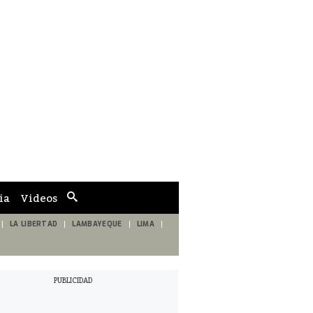
ia
Videos
Cuadro
de
búsqueda
LA LIBERTAD
LAMBAYEQUE
LIMA