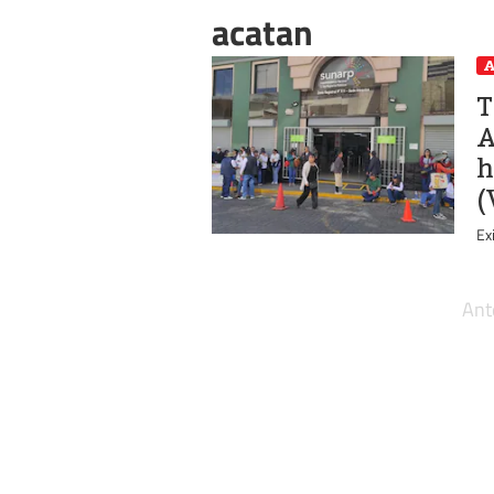
acatan
A
T
A
h
(
Ex
Ant