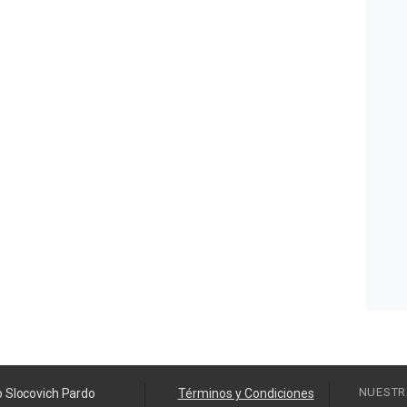
NUESTR
o Slocovich Pardo
Términos y Condiciones