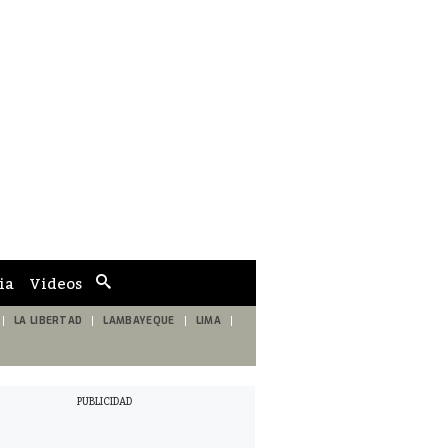
ia
Videos
Cuadro
de
búsqueda
LA LIBERTAD
LAMBAYEQUE
LIMA