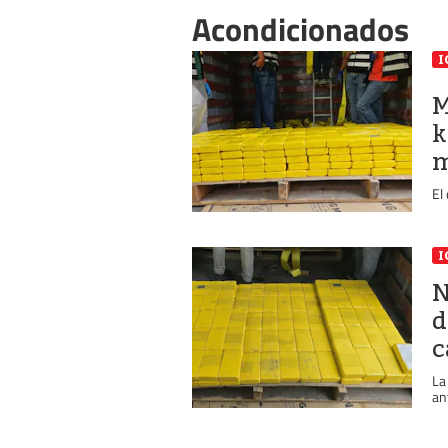
Acondicionados
I
M
k
m
El
I
N
d
c
La
an