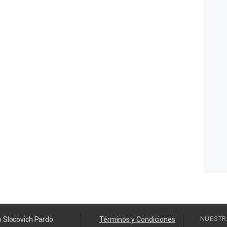
NUESTR
o Slocovich Pardo
Términos y Condiciones