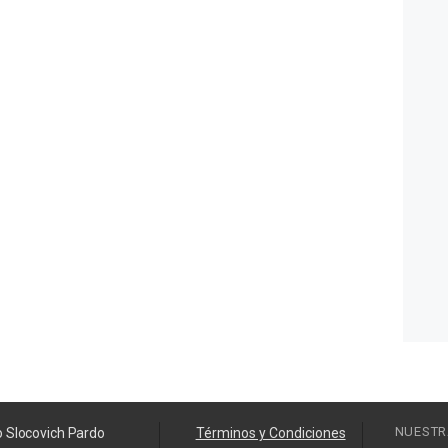
NUESTR
o Slocovich Pardo
Términos y Condiciones