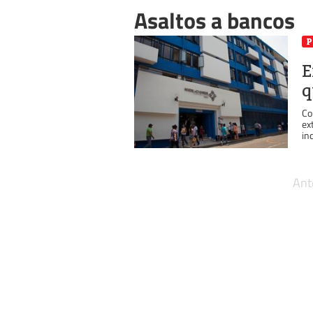
Asaltos a bancos
P
E
q
Co
ex
in
Ant