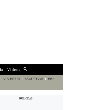
ia
Videos
Cuadro
de
búsqueda
LA LIBERTAD
LAMBAYEQUE
LIMA