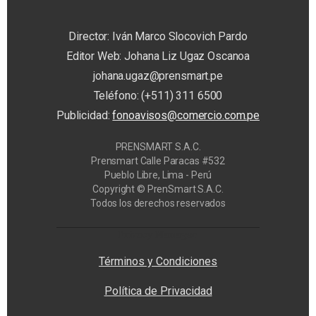
Director: Iván Marco Slocovich Pardo
Editor Web: Johana Liz Ugaz Oscanoa
johana.ugaz@prensmart.pe
Teléfono: (+511) 311 6500
Publicidad:
fonoavisos@comercio.com.pe
PRENSMART S.A.C.
Prensmart Calle Paracas #532
Pueblo Libre, Lima - Perú
Copyright © PrenSmart S.A.C.
Todos los derechos reservados
Privacy Manager
Términos y Condiciones
Política de Privacidad