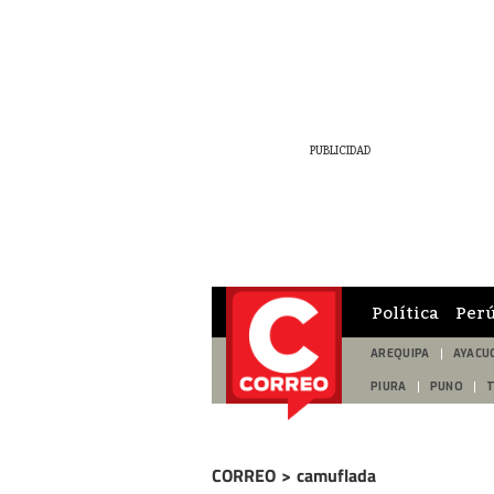
Política
Per
AREQUIPA
AYACU
PIURA
PUNO
CORREO
>
camuflada