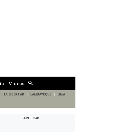
ia
Videos
Cuadro
de
búsqueda
LA LIBERTAD
LAMBAYEQUE
LIMA