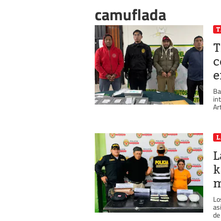
camuflada
T
c
e
Ba
in
Ar
L
k
m
Lo
as
de 