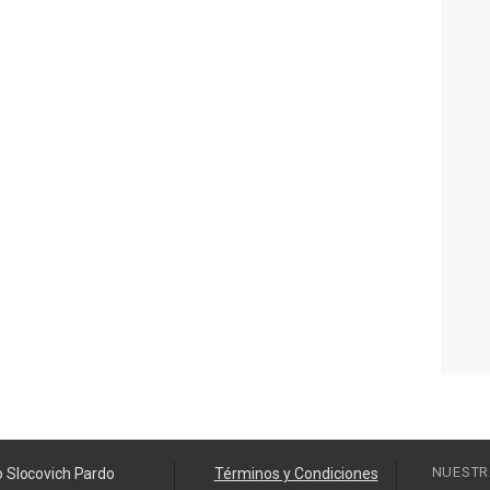
NUESTR
o Slocovich Pardo
Términos y Condiciones