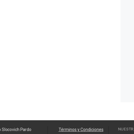
NUESTR
o Slocovich Pardo
Términos y Condiciones