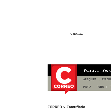
Política
Per
AREQUIPA
AYACU
PIURA
PUNO
CORREO
>
Camuflado