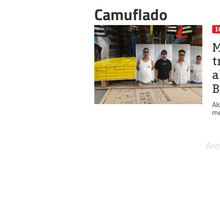
Camuflado
I
M
t
a
B
Al
me
Ant