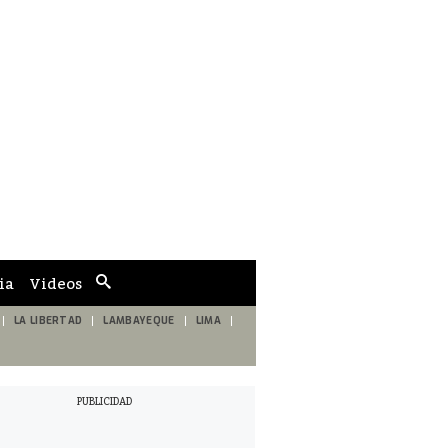
ia
Videos
Cuadro
de
búsqueda
LA LIBERTAD
LAMBAYEQUE
LIMA