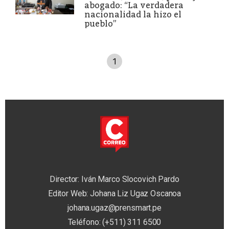
abogado: “La verdadera
nacionalidad la hizo el
pueblo”
1
Director: Iván Marco Slocovich Pardo
Editor Web: Johana Liz Ugaz Oscanoa
johana.ugaz@prensmart.pe
Teléfono: (+511) 311 6500