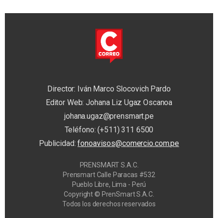
Director: Iván Marco Slocovich Pardo
Editor Web: Johana Liz Ugaz Oscanoa
johana.ugaz@prensmart.pe
Teléfono: (+511) 311 6500
Publicidad:
fonoavisos@comercio.com.pe
PRENSMART S.A.C.
Prensmart Calle Paracas #532
Pueblo Libre, Lima - Perú
Copyright © PrenSmart S.A.C.
Todos los derechos reservados