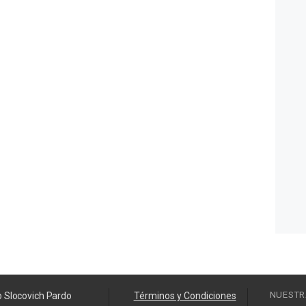
NUESTR
o Slocovich Pardo
Términos y Condiciones