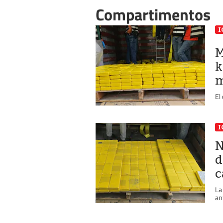
Compartimentos
I
M
k
m
El
I
N
d
c
La
an