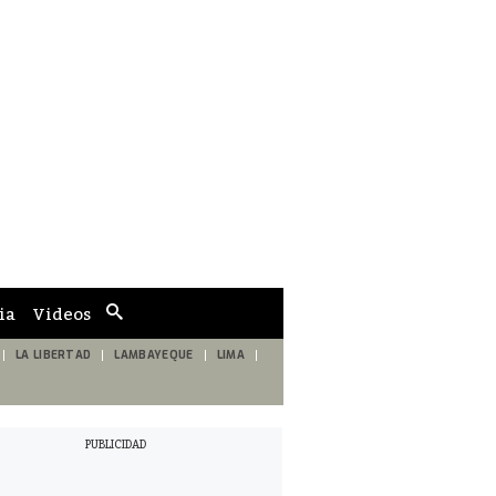
ia
Videos
Cuadro
de
búsqueda
LA LIBERTAD
LAMBAYEQUE
LIMA