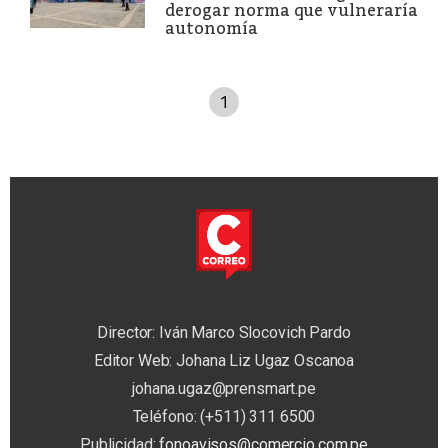
derogar norma que vulneraría
autonomía
1
Director: Iván Marco Slocovich Pardo
Editor Web: Johana Liz Ugaz Oscanoa
johana.ugaz@prensmart.pe
Teléfono: (+511) 311 6500
Publicidad:
fonoavisos@comercio.com.pe