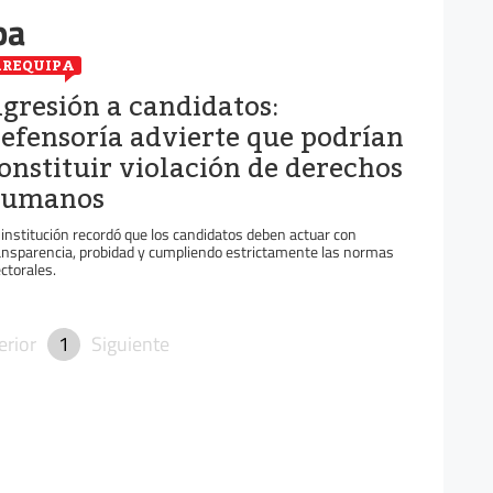
pa
REQUIPA
gresión a candidatos:
efensoría advierte que podrían
onstituir violación de derechos
umanos
 institución recordó que los candidatos deben actuar con
ansparencia, probidad y cumpliendo estrictamente las normas
ectorales.
erior
1
Siguiente