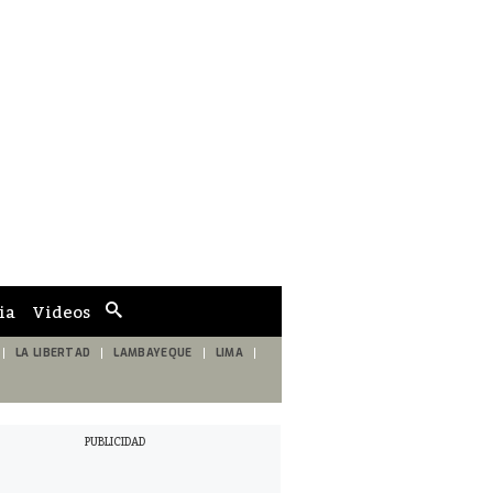
ia
Videos
Cuadro
de
búsqueda
LA LIBERTAD
LAMBAYEQUE
LIMA