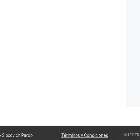
NUESTR
o Slocovich Pardo
Términos y Condiciones