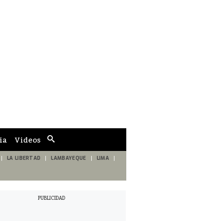
ia
Videos
Cuadro
de
búsqueda
LA LIBERTAD
LAMBAYEQUE
LIMA