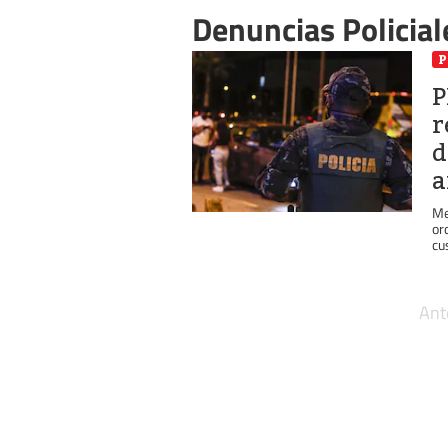
Denuncias Policial
P
P
r
d
a
Me
or
cus
Ant