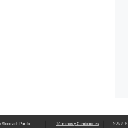
NUESTR
o Slocovich Pardo
Términos y Condiciones