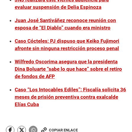
evaluar suspensión de Delia Espinoza
Juan José Santiváñez reconoce reunión con
esposa de “El Diablo” cuando era ministro
Caso Cócteles: PJ dispuso que Keiko Fujimori
afronte sin ninguna restricción proceso penal
Wilfredo Oscorima asegura que la presidenta
Dina Boluarte “sabe lo que hace” sobre el retiro
de fondos de AFP
Caso “Los Intocables Ediles”: Fiscalía solicita 36
meses de prisión preventiva contra exalcalde
Elías Cuba
COPIAR ENLACE